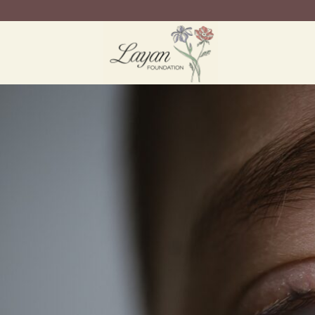
Ga
naar
inhoud