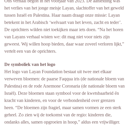
Ons verhaal begon in het voorjaar van 2023. De aanleiding was
het verlies van het jonge meisje Layan, slachtoffer van het geweld
tussen Israël en Palestina. Haar naam draagt onze missie: Layan
betekent in het Arabisch ‘welvaart van het leven, zacht en teder’.
De oprichters wilden niet toekijken maar iets doen. “Na het horen
van Layans verhaal wisten we: dit mag niet voor niets zijn
geweest. Wij willen hoop bieden, daar waar zoveel verloren lijkt,”
vertelt een van de oprichters.
De symboliek van het logo
Het logo van Layan Foundation bestaat uit twee met elkaar
verweven bloemen: de paarse Faqqua iris (de nationale bloem van
Palestina) en de rode Anemone Coronaria (de nationale bloem van
Israël). Deze bloemen staan symbool voor de kwetsbaarheid én
kracht van kinderen, en voor de verbondenheid over grenzen
heen. “De bloemen zijn fragiel, maar samen vormen ze een sterk
geheel. Zo zien wij de toekomst van de regio: kinderen die,
ondanks alles, samen opgroeien in hoop,” aldus een vrijwilliger.