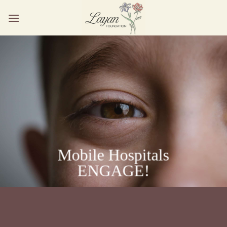
Ga
naar
inhoud
Mobile Hospitals
ENGAGE!